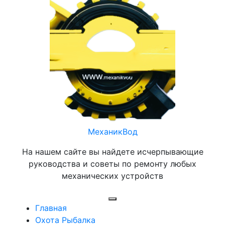
Перейти
к
содержимому
МеханикВод
На нашем сайте вы найдете исчерпывающие
руководства и советы по ремонту любых
механических устройств
Открыть
Главная
меню
Охота Рыбалка