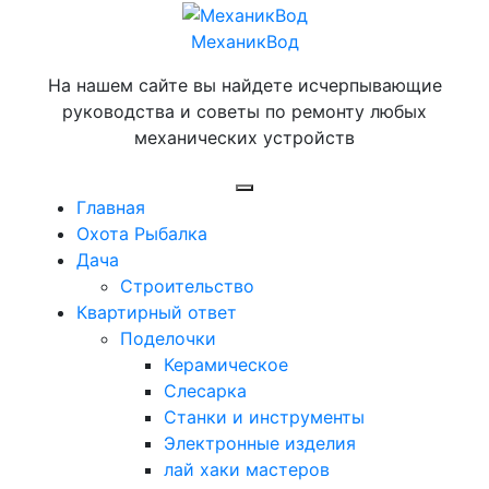
Перейти
к
МеханикВод
содержимому
На нашем сайте вы найдете исчерпывающие
руководства и советы по ремонту любых
механических устройств
Открыть
Главная
меню
Охота Рыбалка
Дача
Строительство
Квартирный ответ
Поделочки
Керамическое
Слесарка
Станки и инструменты
Электронные изделия
лай хаки мастеров