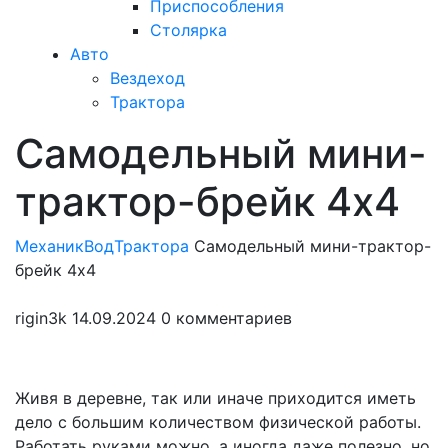
Приспособления
Столярка
Авто
Вездеход
Трактора
Самодельный мини-
Закрыть
меню
трактор-брейк 4х4
МеханикВод
Трактора
Самодельный мини-трактор-
брейк 4х4
rigin3k
14.09.2024
0 комментариев
Живя в деревне, так или иначе приходится иметь
дело с большим количеством физической работы.
Работать руками можно, а иногда даже полезно, но