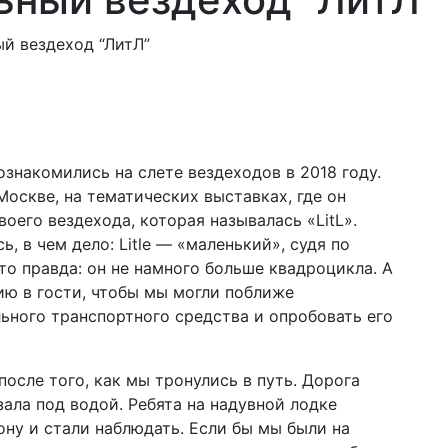
ю
й вездеход “ЛитЛ”
знакомились на слете вездеходов в 2018 году.
оскве, на тематических выставках, где он
его вездехода, которая называлась «LitL».
, в чем дело: Litle — «маленький», судя по
это правда: он не намного больше квадроцикла. А
ию в гости, чтобы мы могли поближе
ьного транспортного средства и опробовать его
 после того, как мы тронулись в путь. Дорога
ала под водой. Ребята на надувной лодке
ону и стали наблюдать. Если бы мы были на