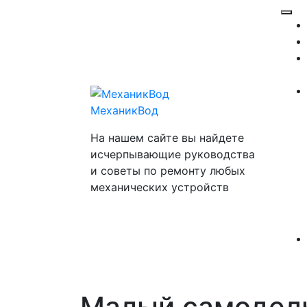
Перейти
Отк
к
ме
содержимому
МеханикВод
На нашем сайте вы найдете
исчерпывающие руководства
и советы по ремонту любых
механических устройств
Малый самодель
Закр