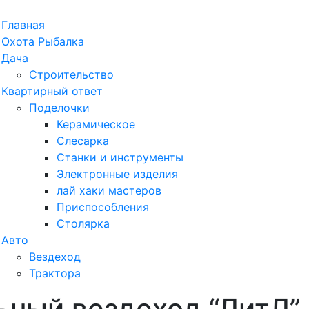
рыть
Главная
ню
Охота Рыбалка
Дача
Строительство
Квартирный ответ
Поделочки
Керамическое
Слесарка
Станки и инструменты
Электронные изделия
лай хаки мастеров
Приспособления
Столярка
Авто
Вездеход
Трактора
ный вездеход “ЛитЛ”
ыть