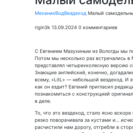
мен
МеханикВод
Вездеход
Малый самодельны
rigin3k
13.09.2024
0 комментариев
С Евгением Мазухиным из Вологды мы по
Потом мы несколько раз встречались в М
представлял четырехколесную версию сво
Знающие английский, конечно, догадались
всему, «LitL» — небольшой вездеход. И 
как он ездит? Евгений пригласил редакц
познакомиться с конструкцией оригинал
в деле.
То, что это вездеход, стало ясно вскоре
резко поворачивала за кустами и… исчез
расчистили нам дорогу, отгребли в стор