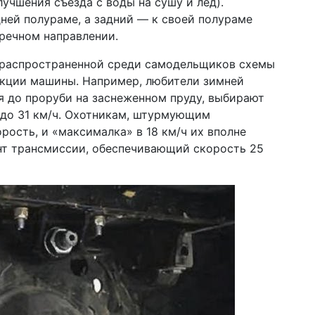
лучшения съезда с воды на сушу и лед).
ней полураме, а задний — к своей полураме
еречном направлении.
д распространенной среди самодельщиков схемы
екции машины. Например, любители зимней
я до проруби на заснеженном пруду, выбирают
до 31 км/ч. Охотникам, штурмующим
орость, и «максималка» в 18 км/ч их вполне
нт трансмиссии, обеспечивающий скорость 25