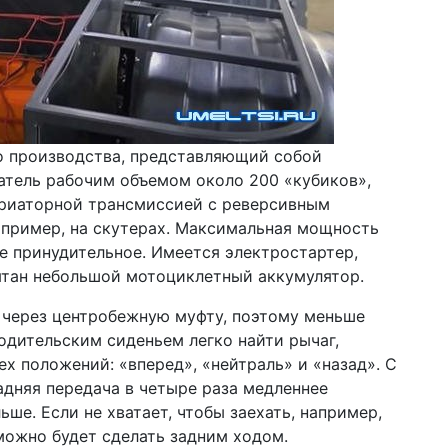
о производства, представляющий собой
тель рабочим объемом около 200 «кубиков»,
ариаторной трансмиссией с реверсивным
апример, на скутерах. Максимальная мощность
е принудительное. Имеется электростартер,
ятан небольшой мотоциклетный аккумулятор.
 через центробежную муфту, поэтому меньше
одительским сиденьем легко найти рычаг,
х положений: «вперед», «нейтраль» и «назад». С
адняя передача в четыре раза медленнее
льше. Если не хватает, чтобы заехать, например,
 можно будет сделать задним ходом.