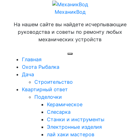
Перейти
к
МеханикВод
содержимому
На нашем сайте вы найдете исчерпывающие
руководства и советы по ремонту любых
механических устройств
Открыть
Главная
меню
Охота Рыбалка
Дача
Строительство
Квартирный ответ
Поделочки
Керамическое
Слесарка
Станки и инструменты
Электронные изделия
лай хаки мастеров