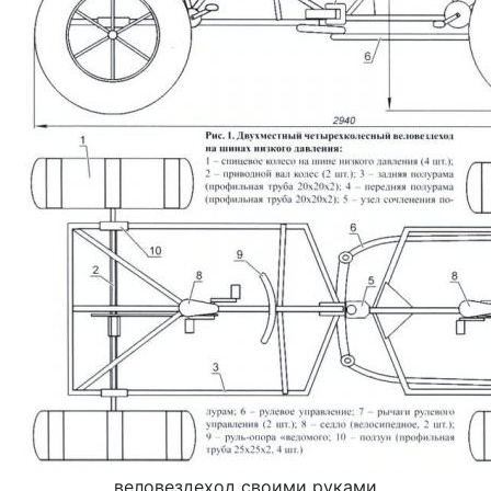
веловездеход своими руками