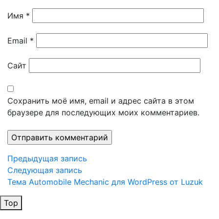
Имя
*
Email
*
Сайт
Сохранить моё имя, email и адрес сайта в этом
браузере для последующих моих комментариев.
Навигация
Предыдущая
Предыдущая запись
запись
Следующая
Следующая запись
по
запись
Тема Automobile Mechanic для WordPress от Luzuk
записям
Top