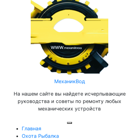
Перейти
к
содержимому
МеханикВод
На нашем сайте вы найдете исчерпывающие
руководства и советы по ремонту любых
механических устройств
Открыть
Главная
меню
Охота Рыбалка