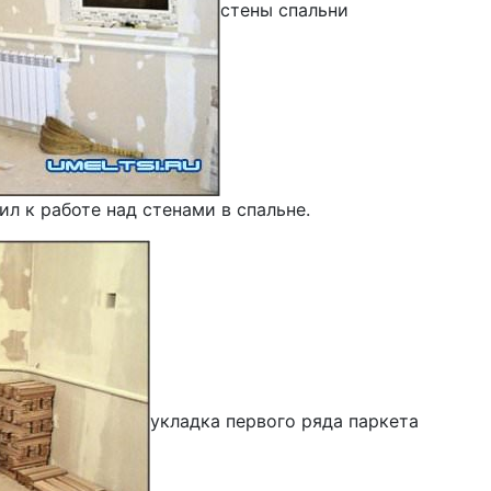
стены спальни
ил к работе над стенами в спальне.
укладка первого ряда паркета