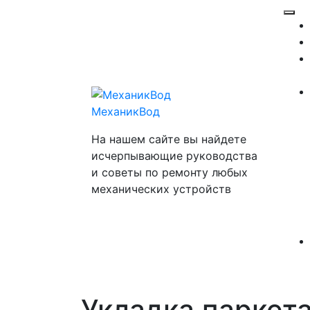
Перейти
Отк
к
ме
содержимому
МеханикВод
На нашем сайте вы найдете
исчерпывающие руководства
и советы по ремонту любых
механических устройств
Укладка паркет
Закр