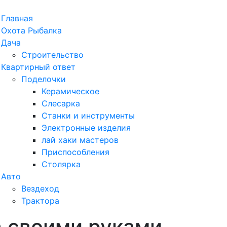
рыть
Главная
ню
Охота Рыбалка
Дача
Строительство
Квартирный ответ
Поделочки
Керамическое
Слесарка
Станки и инструменты
Электронные изделия
лай хаки мастеров
Приспособления
Столярка
Авто
Вездеход
Трактора
а своими руками
ыть