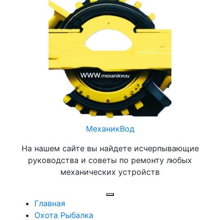
Перейти
к
содержимому
МеханикВод
На нашем сайте вы найдете исчерпывающие
руководства и советы по ремонту любых
механических устройств
Открыть
Главная
меню
Охота Рыбалка