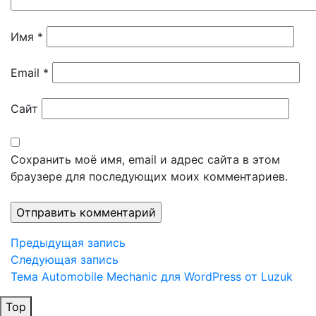
Имя
*
Email
*
Сайт
Сохранить моё имя, email и адрес сайта в этом
браузере для последующих моих комментариев.
Навигация
Предыдущая
Предыдущая запись
запись
Следующая
Следующая запись
по
запись
Тема Automobile Mechanic для WordPress от Luzuk
записям
Top