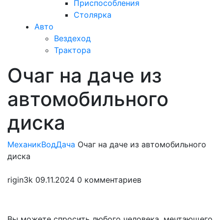
Приспособления
Столярка
Авто
Вездеход
Трактора
Очаг на даче из
Закрыть
меню
автомобильного
диска
МеханикВод
Дача
Очаг на даче из автомобильного
диска
rigin3k
09.11.2024
0 комментариев
Вы можете спросить любого человека, мечтающего