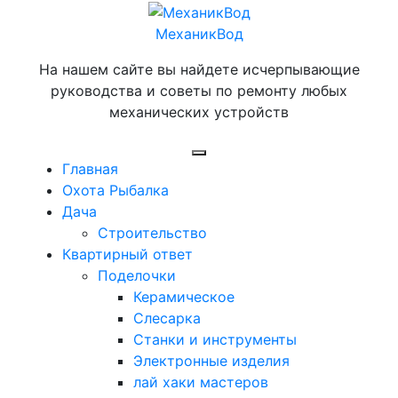
Перейти
к
МеханикВод
содержимому
На нашем сайте вы найдете исчерпывающие
руководства и советы по ремонту любых
механических устройств
Открыть
Главная
меню
Охота Рыбалка
Дача
Строительство
Квартирный ответ
Поделочки
Керамическое
Слесарка
Станки и инструменты
Электронные изделия
лай хаки мастеров