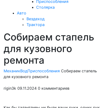
Приспособления
Столярка
Авто
Вездеход
Трактора
Собираем стапель
Закрыть
меню
для кузовного
ремонта
МеханикВод
Приспособления
Собираем стапель
для кузовного ремонта
rigin3k
09.11.2024
0 комментариев
Как бы талантливы ни были ваши руки, одних рук