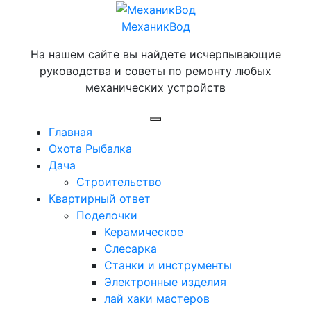
Перейти
к
МеханикВод
содержимому
На нашем сайте вы найдете исчерпывающие
руководства и советы по ремонту любых
механических устройств
Открыть
Главная
меню
Охота Рыбалка
Дача
Строительство
Квартирный ответ
Поделочки
Керамическое
Слесарка
Станки и инструменты
Электронные изделия
лай хаки мастеров