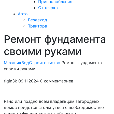
Приспособления
Столярка
Авто
Вездеход
Трактора
Ремонт фундамента
Закрыть
меню
своими руками
МеханикВод
Строительство
Ремонт фундамента
своими руками
rigin3k
09.11.2024
0 комментариев
Рано или поздно всем владельцам загородных
домов придется столкнуться с необходимостью
ремонта фундамента – от обычного