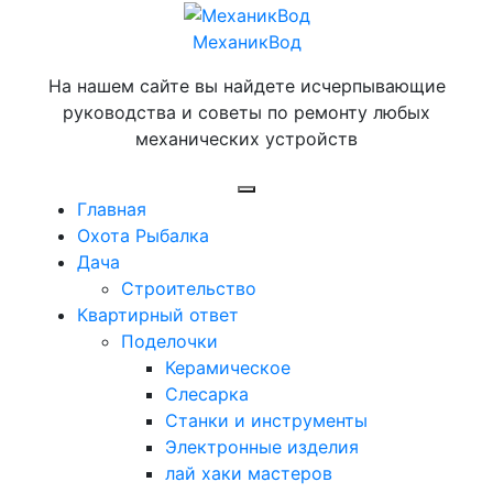
Перейти
к
МеханикВод
содержимому
На нашем сайте вы найдете исчерпывающие
руководства и советы по ремонту любых
механических устройств
Открыть
Главная
меню
Охота Рыбалка
Дача
Строительство
Квартирный ответ
Поделочки
Керамическое
Слесарка
Станки и инструменты
Электронные изделия
лай хаки мастеров