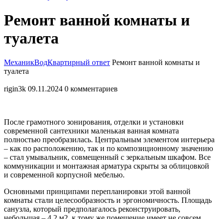
Закрыть
Ремонт ванной комнаты и
меню
туалета
МеханикВод
Квартирный ответ
Ремонт ванной комнаты и
туалета
rigin3k
09.11.2024
0 комментариев
После грамотного зонирования, отделки и установки
современной сантехники маленькая ванная комната
полностью преобразилась. Центральным элементом интерьера
– как по расположению, так и по композиционному значению
– стал умывальник, совмещенный с зеркальным шкафом. Все
коммуникации и монтажная арматура скрыты за облицовкой
и современной корпусной мебелью.
Основными принципами перепланировки этой ванной
комнаты стали целесообразность и эргономичность. Площадь
санузла, который предполагалось реконструировать,
небольшая – 4,2 м2, к тому же помещение имеет не совсем