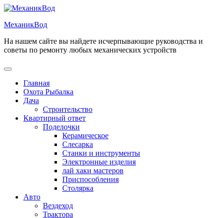
Перейти
к
МеханикВод
содержимому
На нашем сайте вы найдете исчерпывающие руководства и
советы по ремонту любых механических устройств
Открыть
меню
Главная
Охота Рыбалка
Дача
Строительство
Квартирный ответ
Поделочки
Керамическое
Слесарка
Станки и инструменты
Электронные изделия
лай хаки мастеров
Приспособления
Столярка
Авто
Вездеход
Трактора