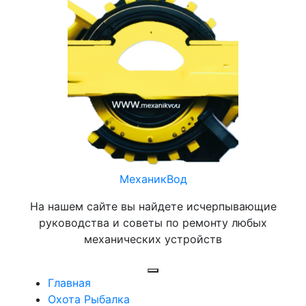
Перейти
к
содержимому
МеханикВод
На нашем сайте вы найдете исчерпывающие
руководства и советы по ремонту любых
механических устройств
Открыть
Главная
меню
Охота Рыбалка