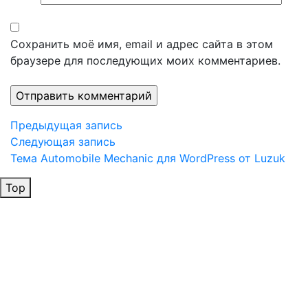
Сохранить моё имя, email и адрес сайта в этом
браузере для последующих моих комментариев.
Навигация
Предыдущая
Предыдущая запись
запись
Следующая
Следующая запись
по
запись
Тема Automobile Mechanic для WordPress от Luzuk
записям
Top