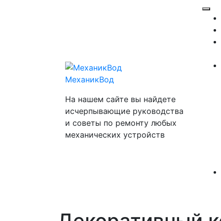
Перейти
Отк
к
ме
содержимому
МеханикВод
На нашем сайте вы найдете
исчерпывающие руководства
и советы по ремонту любых
механических устройств
Декоративный 
Закр