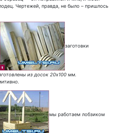
лодец. Чертежей, правда, не было – пришлось
заготовки
зготовлены из досок 20х100 мм.
митивно.
мы работаем лобзиком