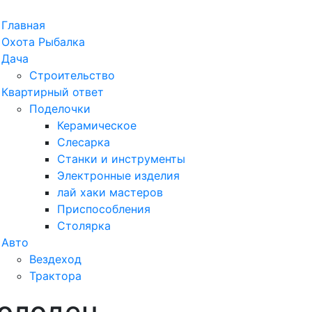
рыть
Главная
ню
Охота Рыбалка
Дача
Строительство
Квартирный ответ
Поделочки
Керамическое
Слесарка
Станки и инструменты
Электронные изделия
лай хаки мастеров
Приспособления
Столярка
Авто
Вездеход
Трактора
колодец
ыть