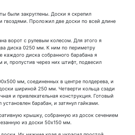
ты были закруглены. Доски я скрепил
 гвоздями. Проложил две доски по всей длине
на ворот с рулевым колесом. Для этого я
ва диска 0250 мм. К ним по периметру
е каждого диска собранного барабана я
 и, пропустив через них штифт, подвесил
00х500 мм, соединенных в центре полдерева, и
 доски шириной 250 мм. Четверти кольца сзади
очная и привлекательная конструкция. Готовый
 установлен барабан, и затянул гайками.
ративную крышку, собранную из досок сечением
резанную из доски 50х150 мм.
доски. Их нижние края я украсил простой