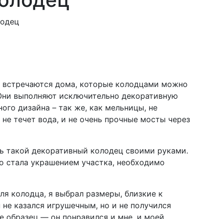
ю
лодец
х встречаются дома, которые колодцами можно
. Они выполняют исключительно декоративную
го дизайна – так же, как мельницы, не
не течет вода, и не очень прочные мосты через
 такой декоративный колодец своими руками.
о стала украшением участка, необходимо
я колодца, я выбрал размеры, близкие к
 не казался игрушечным, но и не получился
 образец — он понравился и мне, и моей