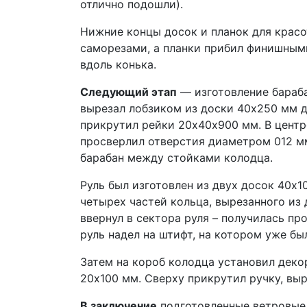
отлично подошли).
Нижние концы досок и планок для красо
саморезами, а планки прибил финишными
вдоль конька.
Следующий этап
— изготовление бараба
вырезал лобзиком из доски 40х250 мм д
прикрутил рейки 20х40х900 мм. В центр
просверлил отверстия диаметром 012 мм
барабан между стойками колодца.
Руль был изготовлен из двух досок 40х1
четырех частей кольца, вырезанного из
ввернул в сектора руля – получилась пр
руль надел на штифт, на котором уже был
Затем на короб колодца установил деко
20х100 мм. Сверху прикрутил ручку, вы
В заключение
подготовленные ветровые 