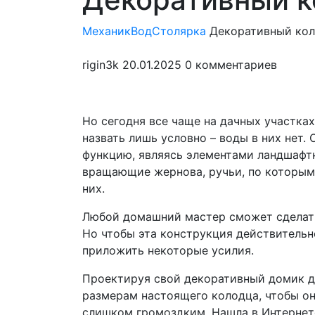
мен
МеханикВод
Столярка
Декоративный ко
rigin3k
20.01.2025
0 комментариев
Но сегодня все чаще на дачных участка
назвать лишь условно – воды в них нет
функцию, являясь элементами ландшафтно
вращающие жернова, ручьи, по которым 
них.
Любой домашний мастер сможет сделать
Но чтобы эта конструкция действительн
приложить некоторые усилия.
Проектируя свой декоративный домик дл
размерам настоящего колодца, чтобы он
слишком громоздким. Нашла в Интернете