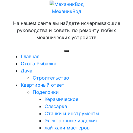
Перейти
к
МеханикВод
содержимому
На нашем сайте вы найдете исчерпывающие
руководства и советы по ремонту любых
механических устройств
Открыть
Главная
меню
Охота Рыбалка
Дача
Строительство
Квартирный ответ
Поделочки
Керамическое
Слесарка
Станки и инструменты
Электронные изделия
лай хаки мастеров