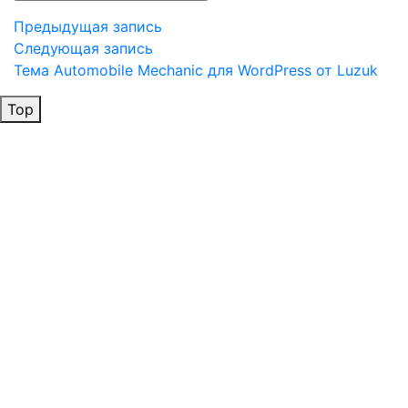
Навигация
Предыдущая
Предыдущая запись
запись
Следующая
Следующая запись
по
запись
Тема Automobile Mechanic для WordPress от Luzuk
записям
Top