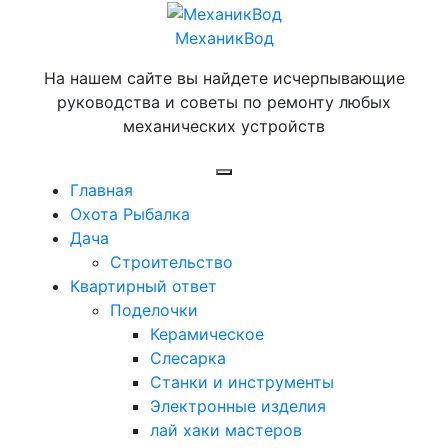
Перейти
к
МеханикВод
содержимому
На нашем сайте вы найдете исчерпывающие
руководства и советы по ремонту любых
механических устройств
Открыть
Главная
меню
Охота Рыбалка
Дача
Строительство
Квартирный ответ
Поделочки
Керамическое
Слесарка
Станки и инструменты
Электронные изделия
лай хаки мастеров