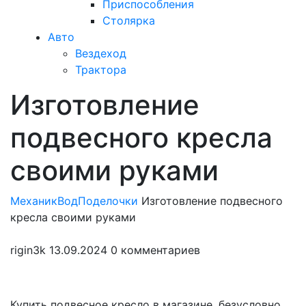
Приспособления
Столярка
Авто
Вездеход
Трактора
Изготовление
Закрыть
меню
подвесного кресла
своими руками
МеханикВод
Поделочки
Изготовление подвесного
кресла своими руками
rigin3k
13.09.2024
0 комментариев
Купить подвесное кресло в магазине, безусловно,