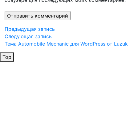
браузере для последующих моих комментариев.
Навигация
Предыдущая
Предыдущая запись
запись
Следующая
Следующая запись
по
запись
Тема Automobile Mechanic для WordPress от Luzuk
записям
Top