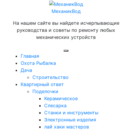
Перейти
к
МеханикВод
содержимому
На нашем сайте вы найдете исчерпывающие
руководства и советы по ремонту любых
механических устройств
Открыть
Главная
меню
Охота Рыбалка
Дача
Строительство
Квартирный ответ
Поделочки
Керамическое
Слесарка
Станки и инструменты
Электронные изделия
лай хаки мастеров