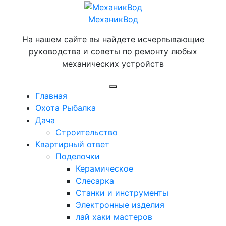
Перейти
к
МеханикВод
содержимому
На нашем сайте вы найдете исчерпывающие
руководства и советы по ремонту любых
механических устройств
Открыть
Главная
меню
Охота Рыбалка
Дача
Строительство
Квартирный ответ
Поделочки
Керамическое
Слесарка
Станки и инструменты
Электронные изделия
лай хаки мастеров