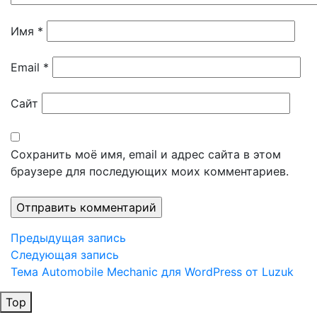
Имя
*
Email
*
Сайт
Сохранить моё имя, email и адрес сайта в этом
браузере для последующих моих комментариев.
Навигация
Предыдущая
Предыдущая запись
запись
Следующая
Следующая запись
по
запись
Тема Automobile Mechanic для WordPress от Luzuk
записям
Top