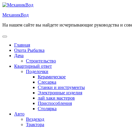
Перейти
к
МеханикВод
содержимому
На нашем сайте вы найдете исчерпывающие руководства и сов
Открыть
меню
Главная
Охота Рыбалка
Дача
Строительство
Квартирный ответ
Поделочки
Керамическое
Слесарка
Станки и инструменты
Электронные изделия
лай хаки мастеров
Приспособления
Столярка
Авто
Вездеход
Трактора