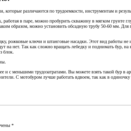
, которые различаются по трудоемкости, инструментам и резуль
 работая в паре, можно пробурить скважину в мягком грунте глу
таким образом, можно установить обсадную трубу 50-60 мм. Для
дку, рожковые ключи и штанговые насадки. Этот вид работы не 
йдут на нет. Так как сложно вращать лебедку и поднимать бур, 
з блок.
ны.
ее и с меньшими трудозатратами. Вы можете взять такой бур в а
нители. С мотобуром лучше работать вдвоем, так как в одиночку
ечены
*