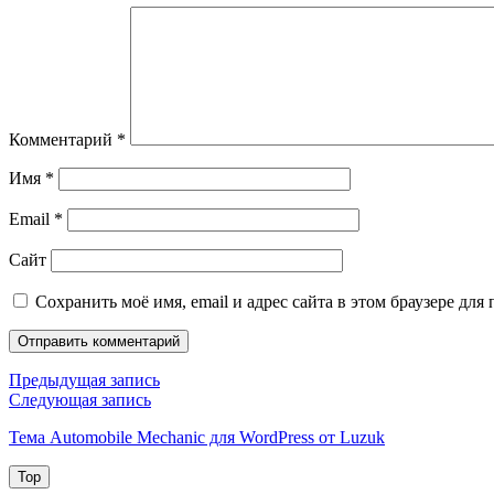
Комментарий
*
Имя
*
Email
*
Сайт
Сохранить моё имя, email и адрес сайта в этом браузере д
Навигация
Предыдущая
Предыдущая запись
запись
Следующая
Следующая запись
по
запись
Тема Automobile Mechanic для WordPress от Luzuk
записям
Top