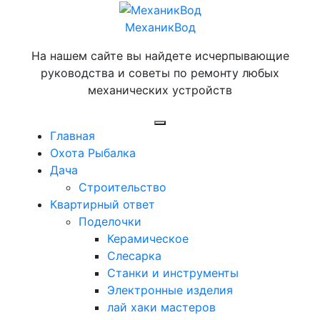
Перейти
к
МеханикВод
содержимому
На нашем сайте вы найдете исчерпывающие
руководства и советы по ремонту любых
механических устройств
Открыть
Главная
меню
Охота Рыбалка
Дача
Строительство
Квартирный ответ
Поделочки
Керамическое
Слесарка
Станки и инструменты
Электронные изделия
лай хаки мастеров