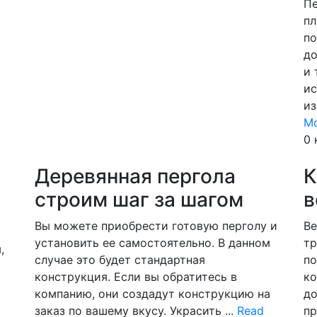
Пе
пл
по
до
и 
ис
из
M
0 
Деревянная пергола
К
строим шаг за шагом
в
Вы можете приобрести готовую перголу и
Ве
установить ее самостоятельно. В данном
тр
,
случае это будет стандартная
по
конструкция. Если вы обратитесь в
ко
компанию, они создадут конструкцию на
до
заказ по вашему вкусу. Украсить ...
Read
пр