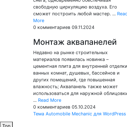
снега, одновременно обеспечивая
свободную циркуляцию воздуха. Его
сможет построить любой мастер. ...
Rea
Read
More
More
0 комментариев
09.11.2024
Монтаж аквапанелей
Недавно на рынке строительных
материалов появилась новинка –
цементная плита для внутренней отделк
ванных комнат, душевых, бассейнов и
других помещений, где повышенная
влажность; Аквапанель также может
использоваться для наружной облицовк
Read
...
Read More
More
0 комментариев
05.10.2024
Тема Automobile Mechanic для WordPress
Top