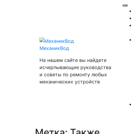
Перейти
Отк
к
ме
содержимому
МеханикВод
На нашем сайте вы найдете
исчерпывающие руководства
и советы по ремонту любых
механических устройств
Метка:
Также
Закр