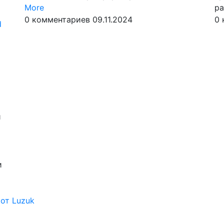
Read
More
ра
More
0 комментариев
09.11.2024
0 
d
и
и
 от Luzuk