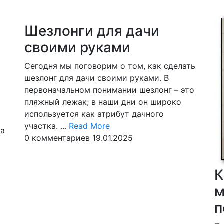
ю
Шезлонги для дачи
своими руками
Сегодня мы поговорим о том, как сделать
шезлонг для дачи своими руками. В
первоначальном понимании шезлонг – это
пляжный лежак; в наши дни он широко
используется как атрибут дачного
Read
участка. ...
Read More
да
More
0 комментариев
19.01.2025
ead
ore
К
м
п