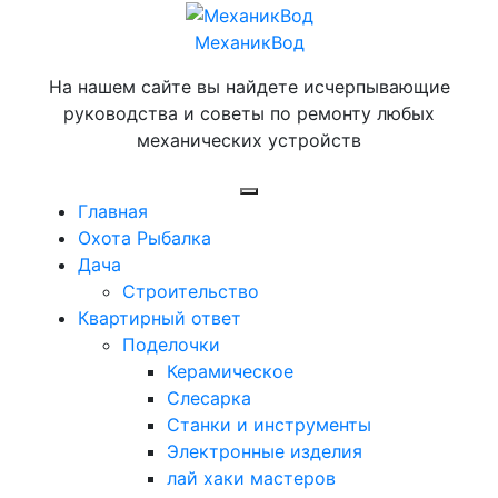
Перейти
к
МеханикВод
содержимому
На нашем сайте вы найдете исчерпывающие
руководства и советы по ремонту любых
механических устройств
Открыть
Главная
меню
Охота Рыбалка
Дача
Строительство
Квартирный ответ
Поделочки
Керамическое
Слесарка
Станки и инструменты
Электронные изделия
лай хаки мастеров