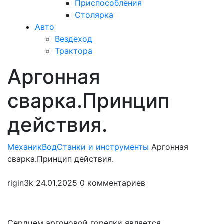
Приспособления
Столярка
Авто
Вездеход
Трактора
Аргонная
Закрыть
меню
сварка.Принцип
действия.
МеханикВод
Станки и инструменты
Аргонная
сварка.Принцип действия.
rigin3k
24.01.2025
0 комментариев
Сердцем аргоновой горелки является