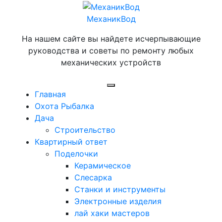
Перейти
к
МеханикВод
содержимому
На нашем сайте вы найдете исчерпывающие
руководства и советы по ремонту любых
механических устройств
Открыть
Главная
меню
Охота Рыбалка
Дача
Строительство
Квартирный ответ
Поделочки
Керамическое
Слесарка
Станки и инструменты
Электронные изделия
лай хаки мастеров