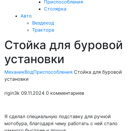
Приспособления
Столярка
Авто
Вездеход
Трактора
Стойка для буровой
Закрыть
меню
установки
МеханикВод
Приспособления
Стойка для буровой
установки
rigin3k
09.11.2024
0 комментариев
Я сделал специальную подставку для ручной
мотобура, благодаря чему работать с ней стало
намного быстрее и проще.