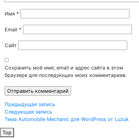
Имя
*
Email
*
Сайт
Сохранить моё имя, email и адрес сайта в этом
браузере для последующих моих комментариев.
Навигация
Предыдущая
Предыдущая запись
запись
Следующая
Следующая запись
по
запись
Тема Automobile Mechanic для WordPress от Luzuk
записям
Top