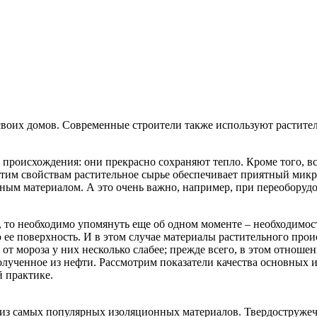
своих домов. Современные строители также используют растител
о происхождения: они прекрасно сохраняют тепло. Кроме того, 
я этим свойствам растительное сырье обеспечивает приятный ми
ым материалом. А это очень важно, например, при переоборудо
 то необходимо упомянуть еще об одном моменте – необходимос
ю ее поверхность. И в этом случае материалы растительного пр
от мороза у них несколько слабее; прежде всего, в этом отноше
полученное из нефти. Рассмотрим показатели качества основных
й практике.
м из самых популярных изоляционных материалов. Твердоструже