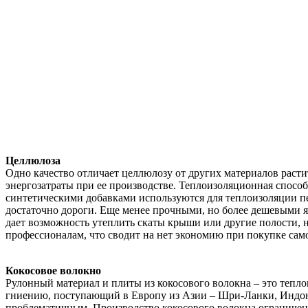
Целлюлоза
Одно качество отличает целлюлозу от других материалов раст
энергозатраты при ее производстве. Теплоизоляционная спосо
синтетическими добавками используются для теплоизоляции пе
достаточно дороги. Еще менее прочными, но более дешевыми 
дает возможность утеплить скаты крыши или другие полости, н
профессионалам, что сводит на нет экономию при покупке сам
Кокосовое волокно
Рулонный материал и плиты из кокосового волокна – это теп
гниению, поступающий в Европу из Азии – Шри-Ланки, Индон
проблематичным. Производство кокосового волокна ограничено