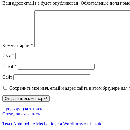
Ваш адрес email не будет опубликован.
Обязательные поля пом
Комментарий
*
Имя
*
Email
*
Сайт
Сохранить моё имя, email и адрес сайта в этом браузере д
Навигация
Предыдущая
Предыдущая запись
запись
Следующая
Следующая запись
по
запись
Тема Automobile Mechanic для WordPress от Luzuk
записям