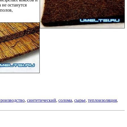
 не останутся
полов,
производство
,
синтетический
,
солома
,
сырье
,
теплоизоляция
,