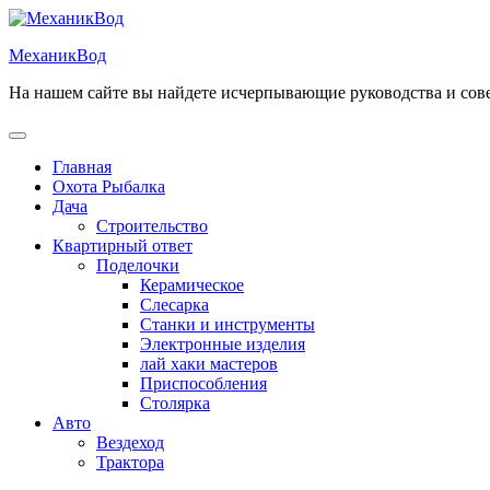
Перейти
к
МеханикВод
содержимому
На нашем сайте вы найдете исчерпывающие руководства и сов
Открыть
меню
Главная
Охота Рыбалка
Дача
Строительство
Квартирный ответ
Поделочки
Керамическое
Слесарка
Станки и инструменты
Электронные изделия
лай хаки мастеров
Приспособления
Столярка
Авто
Вездеход
Трактора