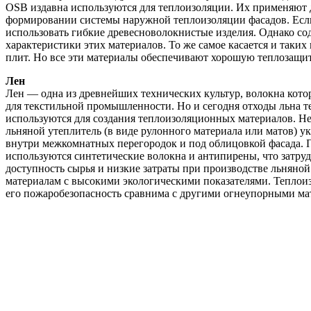
OSB издавна используются для теплоизоляции. Их применяют 
формировании системы наружной теплоизоляции фасадов. Если
использовать гибкие древесноволокнистые изделия. Однако с
характеристики этих материалов. То же самое касается и таки
плит. Но все эти материалы обеспечивают хорошую теплозащи
Лен
Лен — одна из древнейших технических культур, волокна кот
для текстильной промышленности. Но и сегодня отходы льна т
используются для создания теплоизоляционных материалов. Н
льняной утеплитель (в виде рулонного материала или матов) у
внутри межкомнатных перегородок и под облицовкой фасада. 
используются синтетические волокна и антипирены, что затру
доступность сырья и низкие затраты при производстве льняной
материалам с высокими экологическими показателями. Теплоиз
его пожаробезопасность сравнима с другими огнеупорными ма