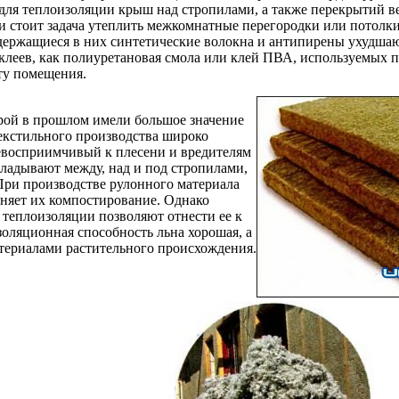
для теплоизоляции крыш над стропилами, а также перекрытий в
 стоит задача утеплить межкомнатные перегородки или потолки
одержащиеся в них синтетические волокна и антипирены ухудша
х клеев, как полиуретановая смола или клей ПВА, используемых 
ту помещения.
орой в прошлом имели большое значение
екстильного производства широко
евосприимчивый к плесени и вредителям
кладывают между, над и под стропилами,
При производстве рулонного материала
дняет их компостирование. Однако
 теплоизоляции позволяют отнести ее к
оляционная способность льна хорошая, а
териалами растительного происхождения.