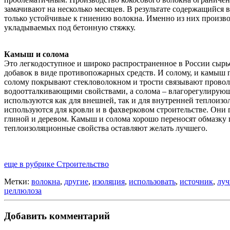
замачивают на несколько месяцев. В результате содержащийся в
только устойчивые к гниению волокна. Именно из них произво
укладываемых под бетонную стяжку.
Камыш и солома
Это легкодоступное и широко распространенное в России сыр
добавок в виде противопожарных средств. И солому, и камыш 
солому покрывают стекловолокном и трости связывают провол
водоотталкивающими свойствами, а солома – влагорегулирующ
используются как для внешней, так и для внутренней теплоиз
используются для кровли и в фахверковом строительстве. Они 
глиной и деревом. Камыш и солома хорошо переносят обмазку 
теплоизоляционные свойства оставляют желать лучшего.
еще в рубрике Строительство
Метки:
волокна
,
другие
,
изоляция
,
использовать
,
источник
,
лу
целлюлоза
Добавить комментарий