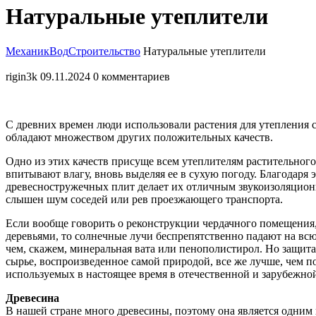
Закрыть
Натуральные утеплители
меню
МеханикВод
Строительство
Натуральные утеплители
rigin3k
09.11.2024
0 комментариев
С древних времен люди использовали растения для утепления 
обладают множеством других положительных качеств.
Одно из этих качеств присуще всем утеплителям растительног
впитывают влагу, вновь выделяя ее в сухую погоду. Благодар
древесностружечных плит делает их отличным звукоизоляционн
слышен шум соседей или рев проезжающего транспорта.
Если вообще говорить о реконструкции чердачного помещения,
деревьями, то солнечные лучи беспрепятственно падают на вс
чем, скажем, минеральная вата или пенополистирол. Но защита 
сырье, воспроизведенное самой природой, все же лучше, чем 
используемых в настоящее время в отечественной и зарубежно
Древесина
В нашей стране много древесины, поэтому она является одни