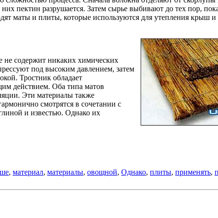
 них пектин разрушается. Затем сырье выбивают до тех пор, пока
дят маты и плиты, которые используются для утепления крыш и 
ье не содержит никаких химических
прессуют под высоким давлением, затем
окой. Тростник обладает
им действием. Оба типа матов
оляции. Эти материалы также
гармонично смотрятся в сочетании с
глиной и известью. Однако их
чше
,
материал
,
материалы
,
овощной
,
Однако
,
плиты
,
применять
,