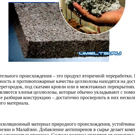
ительного происхождения – это продукт вторичной переработки
бность и противопожарные качества целлюлозы находятся на до
регородок, под скатами кровли или в межэтажных перекрытиях.
являются хлопья целлюлозы, которые обычно укладывают с помо
е разбирая конструкцию – достаточно просверлить в них нескол
ого материала.
лоизоляционный материал природного происхождения, устойчивы
езии и Малайзии. Добавление антипиренов в сырье делает ком
 сложностью процесса. Сначала волокна отделяют от скорлупы 