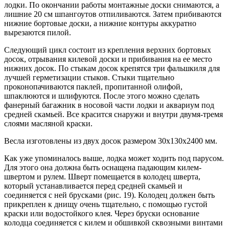
лодки. По окончании работы монтажные доски снимаются, а
лишние 20 см шпангоутов отпиливаются. Затем прибиваются
нижние бортовые доски, а нижние контуры аккуратно
вырезаются пилой.
Следующий цикл состоит из крепления верхних бортовых
досок, отрывания килевой доски и прибивания на ее место
нижних досок. По стыкам досок крепятся три фальшкиля для
лучшей герметизации стыков. Стыки тщательно
проконопачиваются паклей, пропитанной олифой,
шпаклюются и шлифуются. После этого можно сделать
фанерный багажник в носовой части лодки и аквариум под
средней скамьей. Все красится снаружи и внутри двумя-тремя
слоями масляной краски.
Весла изготовлены из двух досок размером 30х130х2400 мм.
Как уже упоминалось выше, лодка может ходить под парусом.
Для этого она должна быть оснащена падающим килем-
швертом и рулем. Шверт помещается в колодец шверта,
который устанавливается перед средней скамьей и
соединяется с ней брусками (рис. 19). Колодец должен быть
прикреплен к днищу очень тщательно, с помощью густой
краски или водостойкого клея. Через бруски основание
колодца соединяется с килем и обшивкой сквозными винтами