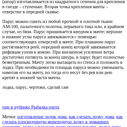
(шпор) изготавливается из квадратного сечения для крепления
в гнезде – ступеньке. Вторая точка крепления мачты –
отверстие в передней скамье.
Парус можно сшить из любой прочной и плотной ткани:
АМ-100, палаточного полотна, перьевого тика или, в крайнем
случае, из бязи. Парус пришивается шнуром к мачте; верхние
и нижние углы паруса завязываются с помощью
соответствующих отверстий в мачте. При плавании парус
растягивается реей, передний конец которой завязывается
рифовым узлом к ​​комлю. При внезапном усилении ветра
достаточно потянуть за конец шнура, и парус будет полностью
безветренным. Мачту легко вытащить из степса и положить в
лодку. При необходимости площадь паруса можно уменьшить,
намотав его на мачту, но тогда его несут без рея или рею
крепят к нижней части мачты.
лодка, парус, чертежи, сделай сам
еще в рубрике Рыбалка охота
Метки:
изготовление лодок дома
,
как сделать лодку дома
,
как
сделать плоскодонную мореходную лодку в домашних
условиях
,
лодка с плоским дном своими руками
,
лодки дома
,