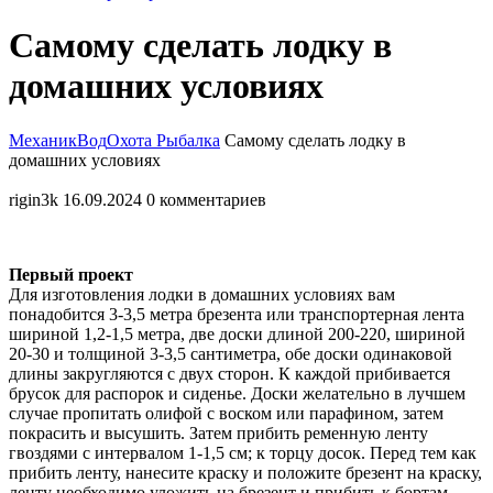
Закрыть
Самому сделать лодку в
меню
домашних условиях
МеханикВод
Охота Рыбалка
Самому сделать лодку в
домашних условиях
rigin3k
16.09.2024
0 комментариев
Первый проект
Для изготовления лодки в домашних условиях вам
понадобится 3-3,5 метра брезента или транспортерная лента
шириной 1,2-1,5 метра, две доски длиной 200-220, шириной
20-30 и толщиной 3-3,5 сантиметра, обе доски одинаковой
длины закругляются с двух сторон. К каждой прибивается
брусок для распорок и сиденье. Доски желательно в лучшем
случае пропитать олифой с воском или парафином, затем
покрасить и высушить. Затем прибить ременную ленту
гвоздями с интервалом 1-1,5 см; к торцу досок. Перед тем как
прибить ленту, нанесите краску и положите брезент на краску,
ленту необходимо уложить на брезент и прибить к бортам