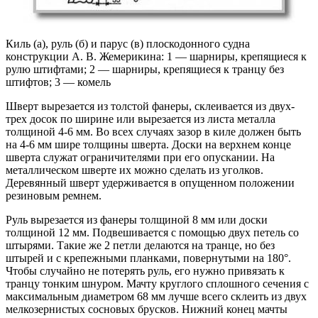
Киль (а), руль (б) и парус (в) плоскодонного судна
конструкции А. В. Жемерикина: 1 — шарниры, крепящиеся к
рулю штифтами; 2 — шарниры, крепящиеся к транцу без
штифтов; 3 — комель
Шверт вырезается из толстой фанеры, склеивается из двух-
трех досок по ширине или вырезается из листа металла
толщиной 4-6 мм. Во всех случаях зазор в киле должен быть
на 4-6 мм шире толщины шверта. Доски на верхнем конце
шверта служат ограничителями при его опускании. На
металлическом шверте их можно сделать из уголков.
Деревянный шверт удерживается в опущенном положении
резиновым ремнем.
Руль вырезается из фанеры толщиной 8 мм или доски
толщиной 12 мм. Подвешивается с помощью двух петель со
штырями. Такие же 2 петли делаются на транце, но без
штырей и с крепежными планками, повернутыми на 180°.
Чтобы случайно не потерять руль, его нужно привязать к
транцу тонким шнуром. Мачту круглого сплошного сечения с
максимальным диаметром 68 мм лучше всего склеить из двух
мелкозернистых сосновых брусков. Нижний конец мачты