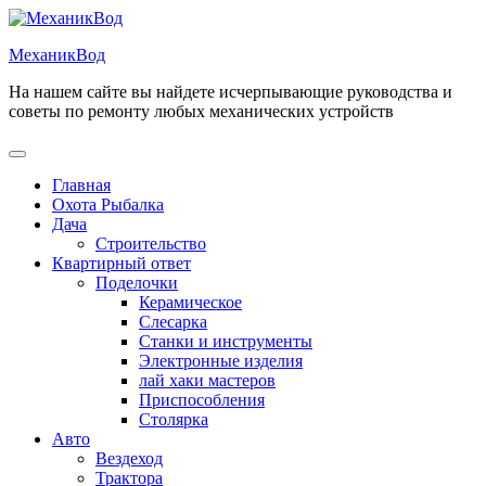
Перейти
к
МеханикВод
содержимому
На нашем сайте вы найдете исчерпывающие руководства и
советы по ремонту любых механических устройств
Открыть
меню
Главная
Охота Рыбалка
Дача
Строительство
Квартирный ответ
Поделочки
Керамическое
Слесарка
Станки и инструменты
Электронные изделия
лай хаки мастеров
Приспособления
Столярка
Авто
Вездеход
Трактора