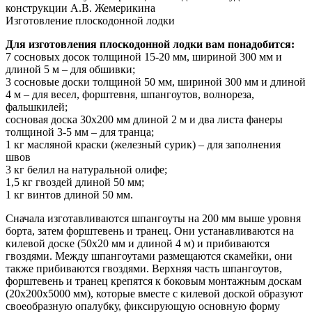
конструкции А.В. Жемерикина
Изготовление плоскодонной лодки
Для изготовления плоскодонной лодки вам понадобится:
7 сосновых досок толщиной 15-20 мм, шириной 300 мм и
длиной 5 м – для обшивки;
3 сосновые доски толщиной 50 мм, шириной 300 мм и длиной
4 м – для весел, форштевня, шпангоутов, волнореза,
фальшкилей;
сосновая доска 30х200 мм длиной 2 м и два листа фанеры
толщиной 3-5 мм – для транца;
1 кг масляной краски (железный сурик) – для заполнения
швов
3 кг белил на натуральной олифе;
1,5 кг гвоздей длиной 50 мм;
1 кг винтов длиной 50 мм.
Сначала изготавливаются шпангоуты на 200 мм выше уровня
борта, затем форштевень и транец. Они устанавливаются на
килевой доске (50х20 мм и длиной 4 м) и прибиваются
гвоздями. Между шпангоутами размещаются скамейки, они
также прибиваются гвоздями. Верхняя часть шпангоутов,
форштевень и транец крепятся к боковым монтажным доскам
(20х200х5000 мм), которые вместе с килевой доской образуют
своеобразную опалубку, фиксирующую основную форму