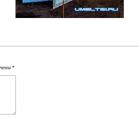
ечены
*