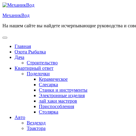
Перейти
к
МеханикВод
содержимому
На нашем сайте вы найдете исчерпывающие руководства и сов
Открыть
меню
Главная
Охота Рыбалка
Дача
Строительство
Квартирный ответ
Поделочки
Керамическое
Слесарка
Станки и инструменты
Электронные изделия
лай хаки мастеров
Приспособления
Столярка
Авто
Вездеход
Трактора