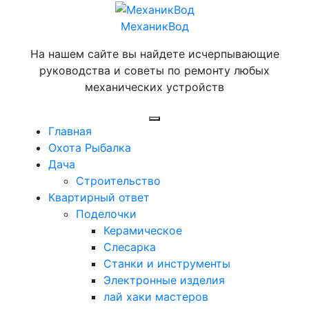
Перейти
к
МеханикВод
содержимому
На нашем сайте вы найдете исчерпывающие
руководства и советы по ремонту любых
механических устройств
Открыть
Главная
меню
Охота Рыбалка
Дача
Строительство
Квартирный ответ
Поделочки
Керамическое
Слесарка
Станки и инструменты
Электронные изделия
лай хаки мастеров