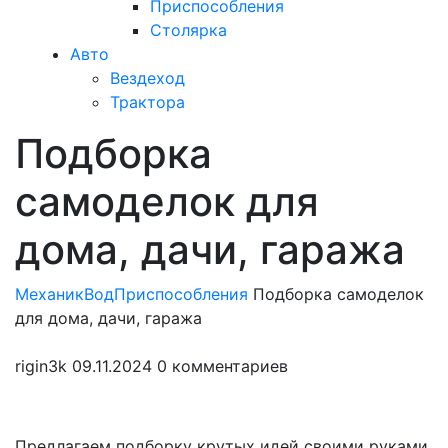
Приспособления
Столярка
Авто
Вездеход
Трактора
Подборка
Закрыть
меню
самоделок для
дома, дачи, гаража
МеханикВод
Приспособления
Подборка самоделок
для дома, дачи, гаража
rigin3k
09.11.2024
0 комментариев
Предлагаем подборку крутых идей своими руками