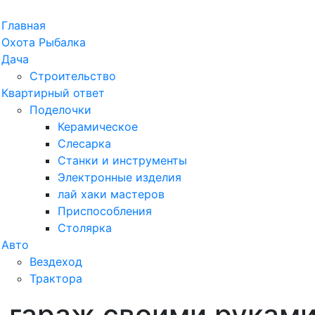
рыть
Главная
ню
Охота Рыбалка
Дача
Строительство
Квартирный ответ
Поделочки
Керамическое
Слесарка
Станки и инструменты
Электронные изделия
лай хаки мастеров
Приспособления
Столярка
Авто
Вездеход
Трактора
в гараж своими рукам
ыть