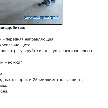
понадобится:
м – передняя направляющая.
 крепление щита.
я ног (отрегулируйте их для установки складных
мм – ножки*
м.
кидных створок и 25-миллиметровые винты.
 мм.
сна.