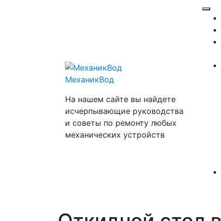
Перейти
Отк
к
ме
содержимому
МеханикВод
На нашем сайте вы найдете
исчерпывающие руководства
и советы по ремонту любых
механических устройств
Откидной стол 
Закр