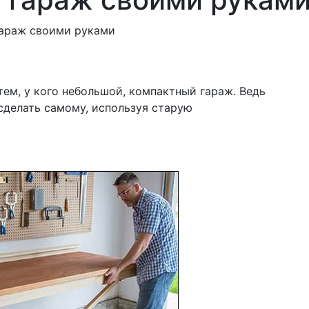
ю
гараж своими руками
тем, у кого небольшой, компактный гараж. Ведь
 сделать самому, используя старую