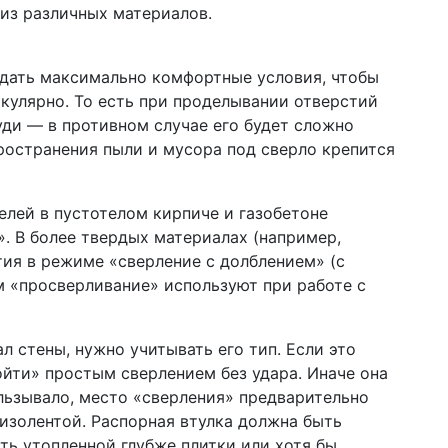
из различных материалов.
здать максимально комфортные условия, чтобы
икулярно. То есть при проделывании отверстий
уди — в противном случае его будет сложно
ространения пыли и мусора под сверло крепится
елей в пустотелом кирпиче и газобетоне
. В более твердых материалах (например,
ия в режиме «сверление с долблением» (с
м «просверливание» используют при работе с
 стены, нужно учитывать его тип. Если это
ойти» простым сверлением без удара. Иначе она
льзывало, место «сверления» предварительно
 изолентой. Распорная втулка должна быть
быть утопленной глубже плитки или хотя бы