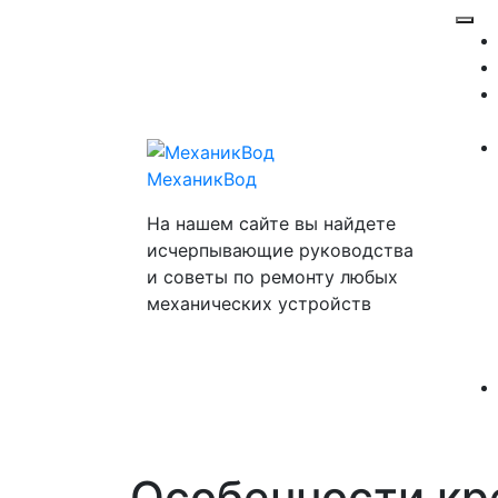
Перейти
Отк
к
ме
содержимому
МеханикВод
На нашем сайте вы найдете
исчерпывающие руководства
и советы по ремонту любых
механических устройств
Особенности кр
Закр