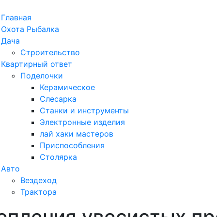
рыть
Главная
ню
Охота Рыбалка
Дача
Строительство
Квартирный ответ
Поделочки
Керамическое
Слесарка
Станки и инструменты
Электронные изделия
лай хаки мастеров
Приспособления
Столярка
Авто
Вездеход
Трактора
епления увесистых п
ыть