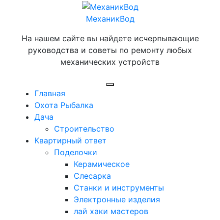
Перейти
к
МеханикВод
содержимому
На нашем сайте вы найдете исчерпывающие
руководства и советы по ремонту любых
механических устройств
Открыть
Главная
меню
Охота Рыбалка
Дача
Строительство
Квартирный ответ
Поделочки
Керамическое
Слесарка
Станки и инструменты
Электронные изделия
лай хаки мастеров