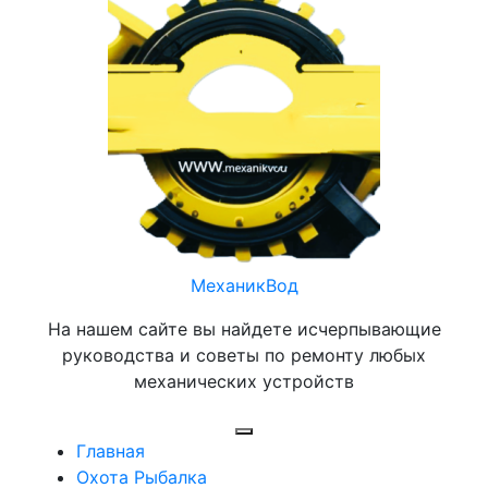
Перейти
к
содержимому
МеханикВод
На нашем сайте вы найдете исчерпывающие
руководства и советы по ремонту любых
механических устройств
Открыть
Главная
меню
Охота Рыбалка