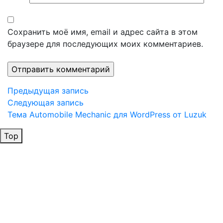
Сохранить моё имя, email и адрес сайта в этом
браузере для последующих моих комментариев.
Навигация
Предыдущая
Предыдущая запись
запись
Следующая
Следующая запись
по
запись
Тема Automobile Mechanic для WordPress от Luzuk
записям
Top