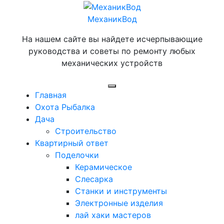
Перейти
к
МеханикВод
содержимому
На нашем сайте вы найдете исчерпывающие
руководства и советы по ремонту любых
механических устройств
Открыть
Главная
меню
Охота Рыбалка
Дача
Строительство
Квартирный ответ
Поделочки
Керамическое
Слесарка
Станки и инструменты
Электронные изделия
лай хаки мастеров