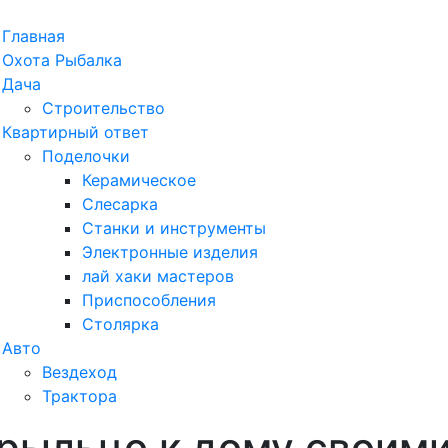
рыть
Главная
ню
Охота Рыбалка
Дача
Строительство
Квартирный ответ
Поделочки
Керамическое
Слесарка
Станки и инструменты
Электронные изделия
лай хаки мастеров
Приспособления
Столярка
Авто
Вездеход
Трактора
крыльцо к дому своим
ыть