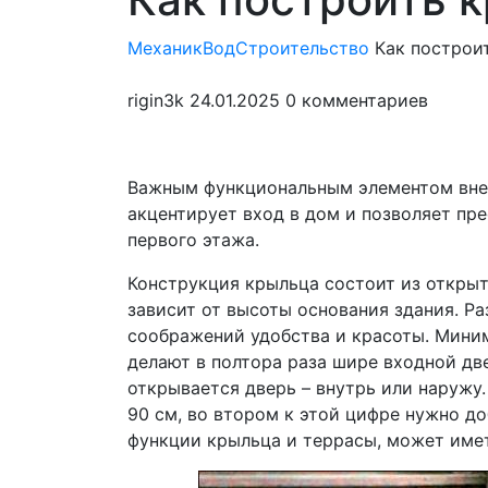
мен
МеханикВод
Строительство
Как построи
rigin3k
24.01.2025
0 комментариев
Важным функциональным элементом внеш
акцентирует вход в дом и позволяет пр
первого этажа.
Конструкция крыльца состоит из открыт
зависит от высоты основания здания. Р
соображений удобства и красоты. Миним
делают в полтора раза шире входной две
открывается дверь – внутрь или наружу.
90 см, во втором к этой цифре нужно 
функции крыльца и террасы, может име