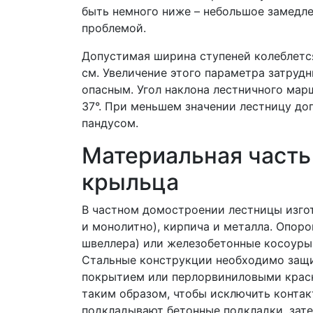
быть немного ниже – небольшое замедле
проблемой.
Допустимая ширина ступеней колеблется 
см. Увеличение этого параметра затруд
опасным. Угол наклона лестничного мар
37°. При меньшем значении лестницу до
пандусом.
Материальная часть
крыльца
В частном домостроении лестницы изгота
и монолитно), кирпича и металла. Опоро
швеллера) или железобетонные косоуры,
Стальные конструкции необходимо защи
покрытием или перлорвиниловыми крас
таким образом, чтобы исключить контак
подкладывают бетонные подкладки, зат