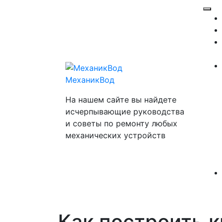
Перейти
Отк
к
ме
содержимому
МеханикВод
На нашем сайте вы найдете
исчерпывающие руководства
и советы по ремонту любых
механических устройств
Как построить 
Закр