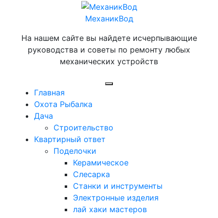
Перейти
к
МеханикВод
содержимому
На нашем сайте вы найдете исчерпывающие
руководства и советы по ремонту любых
механических устройств
Открыть
Главная
меню
Охота Рыбалка
Дача
Строительство
Квартирный ответ
Поделочки
Керамическое
Слесарка
Станки и инструменты
Электронные изделия
лай хаки мастеров