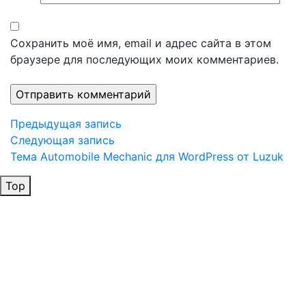
Сохранить моё имя, email и адрес сайта в этом
браузере для последующих моих комментариев.
Навигация
Предыдущая
Предыдущая запись
запись
Следующая
Следующая запись
по
запись
Тема Automobile Mechanic для WordPress от Luzuk
записям
Top