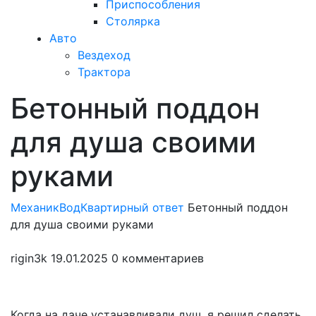
Приспособления
Столярка
Авто
Вездеход
Трактора
Бетонный поддон
Закрыть
меню
для душа своими
руками
МеханикВод
Квартирный ответ
Бетонный поддон
для душа своими руками
rigin3k
19.01.2025
0 комментариев
Когда на даче устанавливали душ, я решил сделать