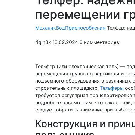
мен
перемещении гр
МеханикВод
Приспособления
Телфер: на
rigin3k
13.09.2024
0 комментариев
Тельфер (или электрическая таль) — по
перемещения грузов по вертикали и гор
подъемного оборудования в различных о
строительных площадках.
Тельферы
особ
требуется регулярная транспортировка 
подробнее рассмотрим, что такое таль, 
следует обратить внимание при выборе 
Конструкция и прин