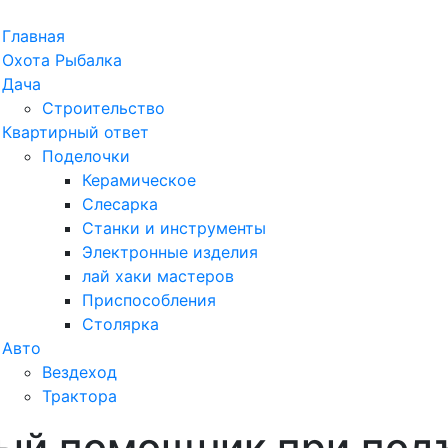
рыть
Главная
ню
Охота Рыбалка
Дача
Строительство
Квартирный ответ
Поделочки
Керамическое
Слесарка
Станки и инструменты
Электронные изделия
лай хаки мастеров
Приспособления
Столярка
Авто
Вездеход
Трактора
ый помощник при под
ыть