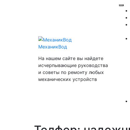
Перейти
Отк
к
ме
содержимому
МеханикВод
На нашем сайте вы найдете
исчерпывающие руководства
и советы по ремонту любых
механических устройств
Телфер: надежн
Закр