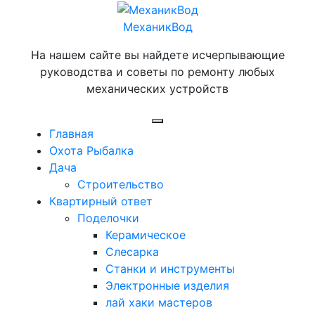
Перейти
к
МеханикВод
содержимому
На нашем сайте вы найдете исчерпывающие
руководства и советы по ремонту любых
механических устройств
Открыть
Главная
меню
Охота Рыбалка
Дача
Строительство
Квартирный ответ
Поделочки
Керамическое
Слесарка
Станки и инструменты
Электронные изделия
лай хаки мастеров