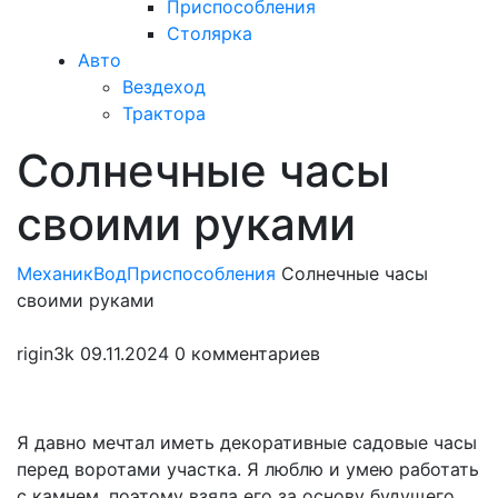
Приспособления
Столярка
Авто
Вездеход
Трактора
Солнечные часы
Закрыть
меню
своими руками
МеханикВод
Приспособления
Солнечные часы
своими руками
rigin3k
09.11.2024
0 комментариев
Я давно мечтал иметь декоративные садовые часы
перед воротами участка. Я люблю и умею работать
с камнем, поэтому взяла его за основу будущего