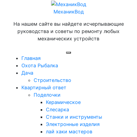
Перейти
к
МеханикВод
содержимому
На нашем сайте вы найдете исчерпывающие
руководства и советы по ремонту любых
механических устройств
Открыть
Главная
меню
Охота Рыбалка
Дача
Строительство
Квартирный ответ
Поделочки
Керамическое
Слесарка
Станки и инструменты
Электронные изделия
лай хаки мастеров