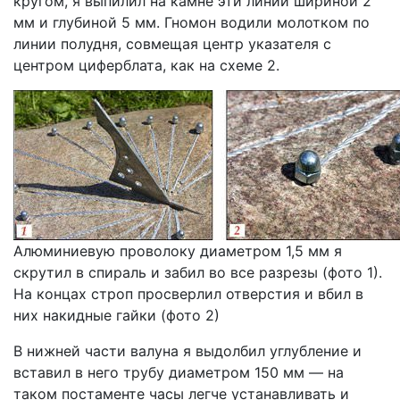
кругом, я выпилил на камне эти линии шириной 2
мм и глубиной 5 мм. Гномон водили молотком по
линии полудня, совмещая центр указателя с
центром циферблата, как на схеме 2.
Алюминиевую проволоку диаметром 1,5 мм я
скрутил в спираль и забил во все разрезы (фото 1).
На концах строп просверлил отверстия и вбил в
них накидные гайки (фото 2)
В нижней части валуна я выдолбил углубление и
вставил в него трубу диаметром 150 мм — на
таком постаменте часы легче устанавливать и