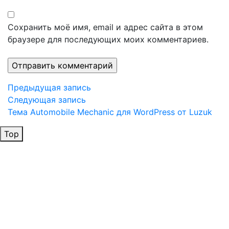
Сохранить моё имя, email и адрес сайта в этом
браузере для последующих моих комментариев.
Навигация
Предыдущая
Предыдущая запись
запись
Следующая
Следующая запись
по
запись
Тема Automobile Mechanic для WordPress от Luzuk
записям
Top