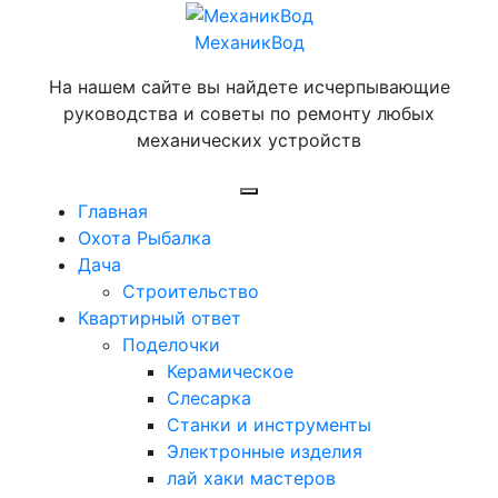
Перейти
к
МеханикВод
содержимому
На нашем сайте вы найдете исчерпывающие
руководства и советы по ремонту любых
механических устройств
Открыть
Главная
меню
Охота Рыбалка
Дача
Строительство
Квартирный ответ
Поделочки
Керамическое
Слесарка
Станки и инструменты
Электронные изделия
лай хаки мастеров