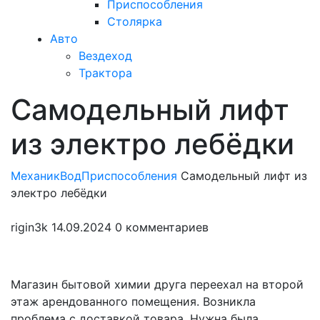
Приспособления
Столярка
Авто
Вездеход
Трактора
Самодельный лифт
Закрыть
меню
из электро лебёдки
МеханикВод
Приспособления
Самодельный лифт из
электро лебёдки
rigin3k
14.09.2024
0 комментариев
Магазин бытовой химии друга переехал на второй
этаж арендованного помещения. Возникла
проблема с доставкой товара. Нужна была