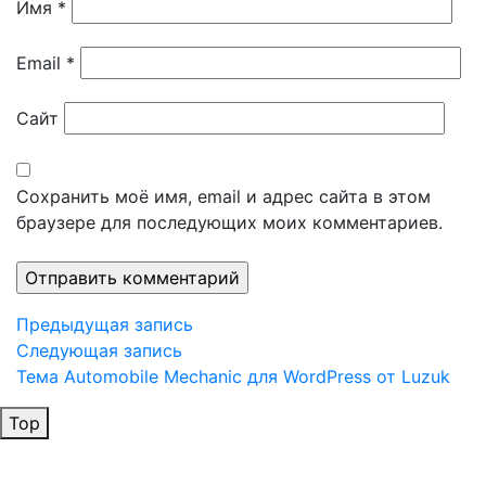
Имя
*
Email
*
Сайт
Сохранить моё имя, email и адрес сайта в этом
браузере для последующих моих комментариев.
Навигация
Предыдущая
Предыдущая запись
запись
Следующая
Следующая запись
по
запись
Тема Automobile Mechanic для WordPress от Luzuk
записям
Top