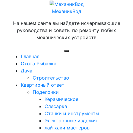
Перейти
к
МеханикВод
содержимому
На нашем сайте вы найдете исчерпывающие
руководства и советы по ремонту любых
механических устройств
Открыть
Главная
меню
Охота Рыбалка
Дача
Строительство
Квартирный ответ
Поделочки
Керамическое
Слесарка
Станки и инструменты
Электронные изделия
лай хаки мастеров