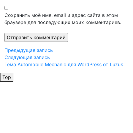
Сохранить моё имя, email и адрес сайта в этом
браузере для последующих моих комментариев.
Навигация
Предыдущая
Предыдущая запись
запись
Следующая
Следующая запись
по
запись
Тема Automobile Mechanic для WordPress от Luzuk
записям
Top