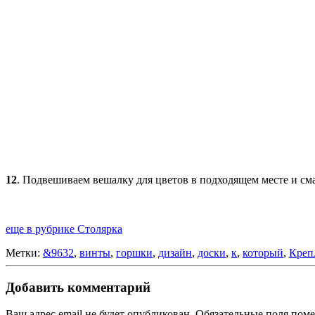
12
. Подвешиваем вешалку для цветов в подходящем месте и сма
еще в рубрике Столярка
Метки:
&9632
,
винты
,
горшки
,
дизайн
,
доски
,
к
,
который
,
Креп
Добавить комментарий
Ваш адрес email не будет опубликован.
Обязательные поля пом