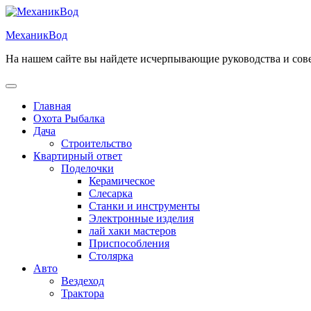
Перейти
к
МеханикВод
содержимому
На нашем сайте вы найдете исчерпывающие руководства и сов
Открыть
меню
Главная
Охота Рыбалка
Дача
Строительство
Квартирный ответ
Поделочки
Керамическое
Слесарка
Станки и инструменты
Электронные изделия
лай хаки мастеров
Приспособления
Столярка
Авто
Вездеход
Трактора