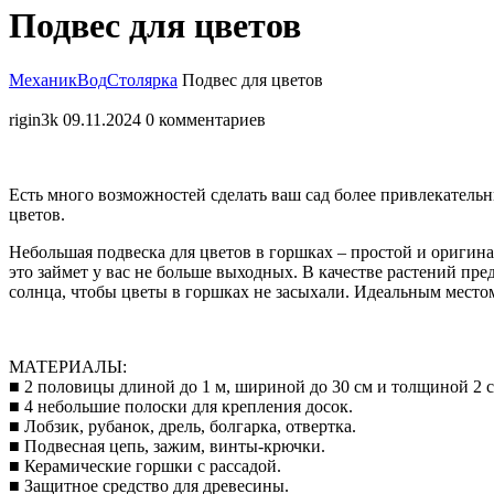
Закрыть
Подвес для цветов
меню
МеханикВод
Столярка
Подвес для цветов
rigin3k
09.11.2024
0 комментариев
Есть много возможностей сделать ваш сад более привлекательн
цветов.
Небольшая подвеска для цветов в горшках – простой и оригина
это займет у вас не больше выходных. В качестве растений пре
солнца, чтобы цветы в горшках не засыхали. Идеальным местом 
МАТЕРИАЛЫ:
■ 2 половицы длиной до 1 м, шириной до 30 см и толщиной 2 с
■ 4 небольшие полоски для крепления досок.
■ Лобзик, рубанок, дрель, болгарка, отвертка.
■ Подвесная цепь, зажим, винты-крючки.
■ Керамические горшки с рассадой.
■ Защитное средство для древесины.