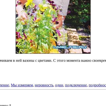
чиваем в ней вазоны с цветами. С этого момента важно своевре
ление
,
Мы измеряем
,
неровность
,
один
,
подключение
,
подробнос
ечены
*