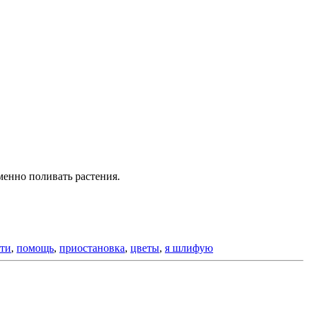
менно поливать растения.
ти
,
помощь
,
приостановка
,
цветы
,
я шлифую