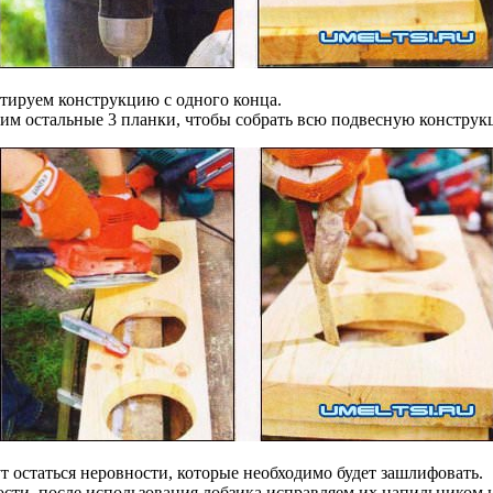
ируем конструкцию с одного конца.
епим остальные 3 планки, чтобы собрать всю подвесную конструк
 остаться неровности, которые необходимо будет зашлифовать.
ости, после использования лобзика исправляем их напильником