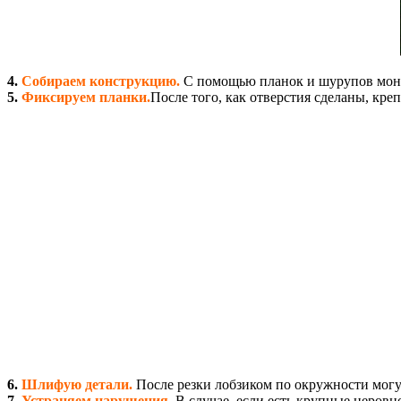
4.
Собираем конструкцию.
С помощью планок и шурупов монт
5.
Фиксируем планки.
После того, как отверстия сделаны, кр
6.
Шлифую детали.
После резки лобзиком по окружности могут
7.
Устраняем нарушения.
В случае, если есть крупные неровн