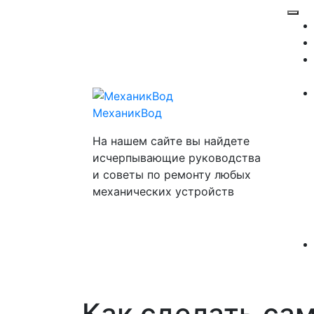
Перейти
Отк
к
ме
содержимому
МеханикВод
На нашем сайте вы найдете
исчерпывающие руководства
и советы по ремонту любых
механических устройств
Как сделать са
Закр