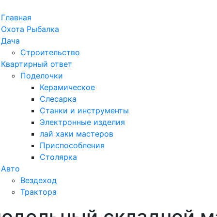
рыть
Главная
ню
Охота Рыбалка
Дача
Строительство
Квартирный ответ
Поделочки
Керамическое
Слесарка
Станки и инструменты
Электронные изделия
лай хаки мастеров
Приспособления
Столярка
Авто
Вездеход
Трактора
модельный складной м
ыть