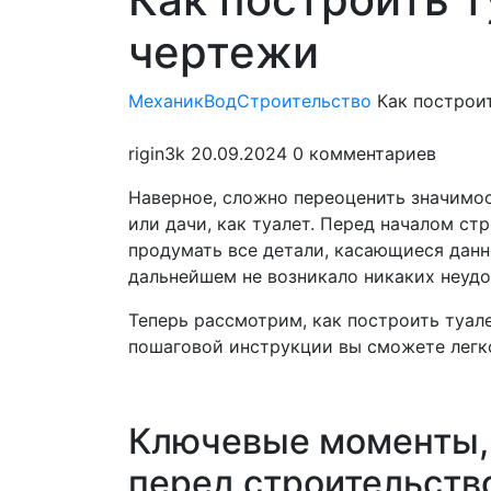
мен
чертежи
МеханикВод
Строительство
Как построит
rigin3k
20.09.2024
0 комментариев
Наверное, сложно переоценить значимос
или дачи, как туалет. Перед началом с
продумать все детали, касающиеся данн
дальнейшем не возникало никаких неудо
Теперь рассмотрим, как построить туал
пошаговой инструкции вы сможете легко
Ключевые моменты, 
перед строительство