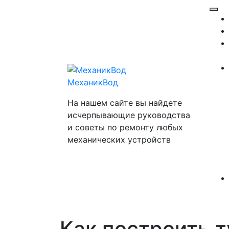
Перейти
Отк
к
ме
содержимому
МеханикВод
На нашем сайте вы найдете
исчерпывающие руководства
и советы по ремонту любых
механических устройств
Как построить т
Закр