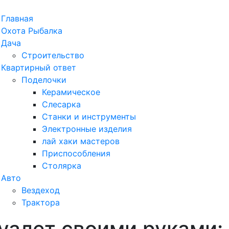
рыть
Главная
ню
Охота Рыбалка
Дача
Строительство
Квартирный ответ
Поделочки
Керамическое
Слесарка
Станки и инструменты
Электронные изделия
лай хаки мастеров
Приспособления
Столярка
Авто
Вездеход
Трактора
уалет своими руками:
ыть