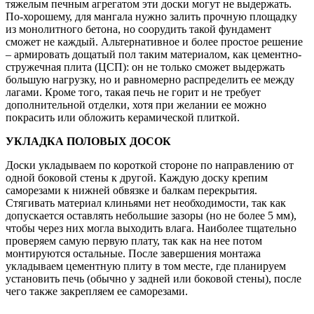
тяжелым печным агрегатом эти доски могут не выдержать.
По-хорошему, для мангала нужно залить прочную площадку
из монолитного бетона, но соорудить такой фундамент
сможет не каждый. Альтернативное и более простое решение
– армировать дощатый пол таким материалом, как цементно-
стружечная плита (ЦСП): он не только сможет выдержать
большую нагрузку, но и равномерно распределить ее между
лагами. Кроме того, такая печь не горит и не требует
дополнительной отделки, хотя при желании ее можно
покрасить или обложить керамической плиткой.
УКЛАДКА ПОЛОВЫХ ДОСОК
Доски укладываем по короткой стороне по направлению от
одной боковой стены к другой. Каждую доску крепим
саморезами к нижней обвязке и балкам перекрытия.
Стягивать материал клиньями нет необходимости, так как
допускается оставлять небольшие зазоры (но не более 5 мм),
чтобы через них могла выходить влага. Наиболее тщательно
проверяем самую первую плату, так как на нее потом
монтируются остальные. После завершения монтажа
укладываем цементную плиту в том месте, где планируем
установить печь (обычно у задней или боковой стены), после
чего также закрепляем ее саморезами.