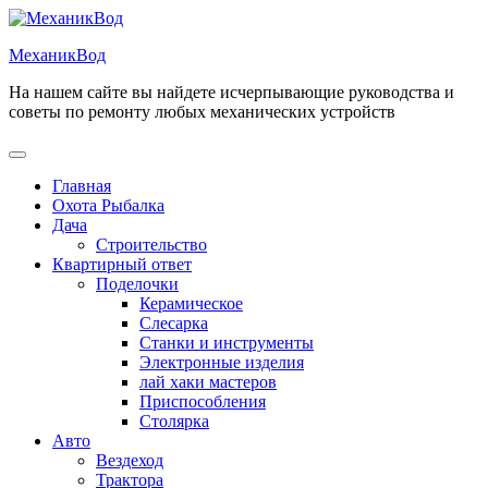
Перейти
к
МеханикВод
содержимому
На нашем сайте вы найдете исчерпывающие руководства и
советы по ремонту любых механических устройств
Открыть
меню
Главная
Охота Рыбалка
Дача
Строительство
Квартирный ответ
Поделочки
Керамическое
Слесарка
Станки и инструменты
Электронные изделия
лай хаки мастеров
Приспособления
Столярка
Авто
Вездеход
Трактора