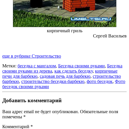
кирпичный гриль
Сергей Васильев
еще в рубрике Строительство
Метки:
беседка с мангалом
,
Беседка своими руками
,
Беседка
своими руками из дерева
,
как сделать беседку
,
кирпичные
печи для барбекю
,
садовая печь для барбекю
,
строительство
барбекю
,
строительство беседки-барбекю
,
фото беседок
,
Фото
беседок своими руками
Добавить комментарий
Ваш адрес email не будет опубликован.
Обязательные поля
помечены
*
Комментарий
*