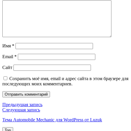
Имя
*
Email
*
Сайт
Сохранить моё имя, email и адрес сайта в этом браузере для
последующих моих комментариев.
Навигация
Предыдущая
Предыдущая запись
запись
Следующая
Следующая запись
по
запись
Тема Automobile Mechanic для WordPress от Luzuk
записям
Top