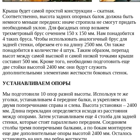
Крыша будет самой простой конструкции – скатная.
Соответственно, высота задних опорных балок должна быть
немного меньше передних: иначе стропила не смогут придать
необходимый уклон. Для фасадных опор возьмем
трехметровый брус сечением 150 х 150 мм. Нам понадобится
4 таких бруса. Чтобы использовать аналогичный брус для
задней стенки, обрезаем его на длину 2500 мм. Он также
понадобится в количестве 4 штук. Таким образом, перепад
высот между самой высокой и самой низкой точками крыши
составит 500 мм. Кроме того, необходимо подготовить еще
две стойки высотой 2400 мм: они будут служить
дополнительными элементами жесткости боковых стенок.
УСТАНАВЛИВАЕМ ОПОРЫ
Мы подготовили 10 опор разной высоты. Используя те же
уголки, устанавливаем 4 передние балки, и укрепляем их
двумя поперечинами справа и слева. Высота установки – 2400
мм. Длина перекладин определяется исходя из расстояния
между опорами. Затем устанавливаем еще 4 столба для задней
стенки, которые стоят параллельно передним. Соединяем
столбы тремя поперечными балками, а по бокам монтируем
еще две дополнительные опоры высотой 2400 мм. Осталось
установить на них два ребра жесткости.