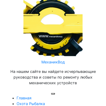
Перейти
к
содержимому
МеханикВод
На нашем сайте вы найдете исчерпывающие
руководства и советы по ремонту любых
механических устройств
Открыть
Главная
меню
Охота Рыбалка