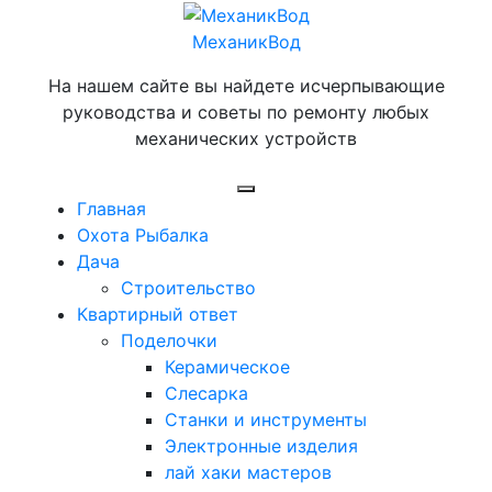
Перейти
к
МеханикВод
содержимому
На нашем сайте вы найдете исчерпывающие
руководства и советы по ремонту любых
механических устройств
Открыть
Главная
меню
Охота Рыбалка
Дача
Строительство
Квартирный ответ
Поделочки
Керамическое
Слесарка
Станки и инструменты
Электронные изделия
лай хаки мастеров