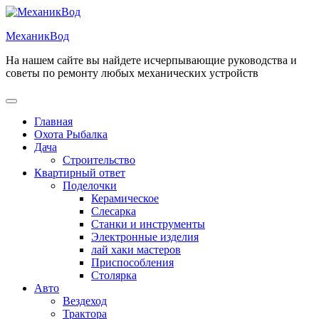
Перейти
к
МеханикВод
содержимому
На нашем сайте вы найдете исчерпывающие руководства и
советы по ремонту любых механических устройств
Открыть
меню
Главная
Охота Рыбалка
Дача
Строительство
Квартирный ответ
Поделочки
Керамическое
Слесарка
Станки и инструменты
Электронные изделия
лай хаки мастеров
Приспособления
Столярка
Авто
Вездеход
Трактора