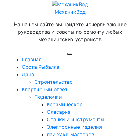
Перейти
к
МеханикВод
содержимому
На нашем сайте вы найдете исчерпывающие
руководства и советы по ремонту любых
механических устройств
Открыть
Главная
меню
Охота Рыбалка
Дача
Строительство
Квартирный ответ
Поделочки
Керамическое
Слесарка
Станки и инструменты
Электронные изделия
лай хаки мастеров