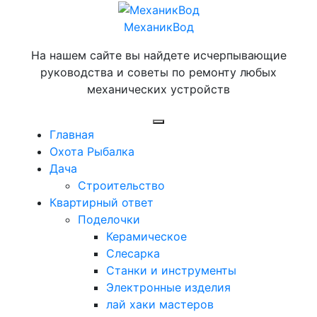
Перейти
к
МеханикВод
содержимому
На нашем сайте вы найдете исчерпывающие
руководства и советы по ремонту любых
механических устройств
Открыть
Главная
меню
Охота Рыбалка
Дача
Строительство
Квартирный ответ
Поделочки
Керамическое
Слесарка
Станки и инструменты
Электронные изделия
лай хаки мастеров