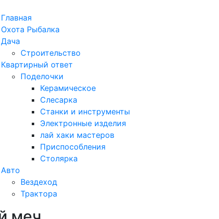
рыть
Главная
ню
Охота Рыбалка
Дача
Строительство
Квартирный ответ
Поделочки
Керамическое
Слесарка
Станки и инструменты
Электронные изделия
лай хаки мастеров
Приспособления
Столярка
Авто
Вездеход
Трактора
й меч
ыть