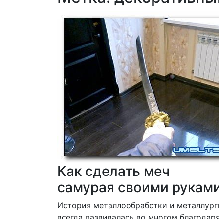
мен
Как сделать меч
самурая своими рукам
История металлообработки и металлург
всегда развивалась во многом благодар