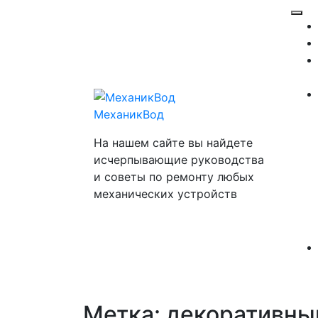
Перейти
Отк
к
ме
содержимому
МеханикВод
На нашем сайте вы найдете
исчерпывающие руководства
и советы по ремонту любых
механических устройств
Метка:
декоративны
Закр